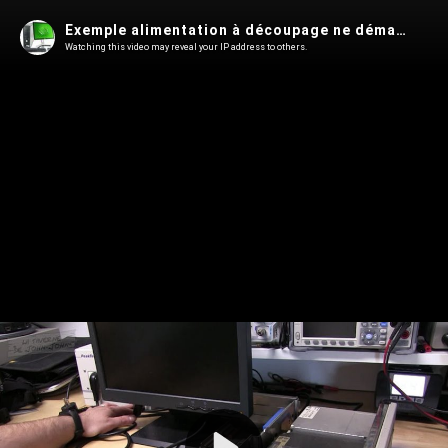
Exemple alimentation à découpage ne démarre pas bien (Olivetti PCS386SX)
Watching this video may reveal your IP address to others.
Play